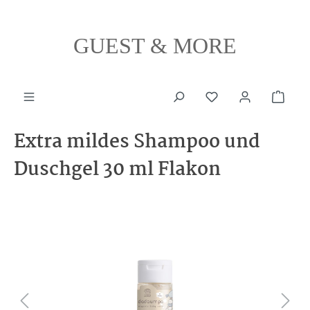
alt springen
GUEST & MORE
Ware
Extra mildes Shampoo und
Duschgel 30 ml Flakon
Bildergalerie überspringen