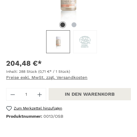
204,48 €*
Inhalt:
288 Stück
(0,71 €* / 1 Stück)
Preise exkl. MwSt. zzgl. Versandkosten
Produkt Anzahl: Gib den gewünschten W
IN DEN WARENKORB
Zum Merkzettel hinzufügen
Produktnummer:
0013/OSB