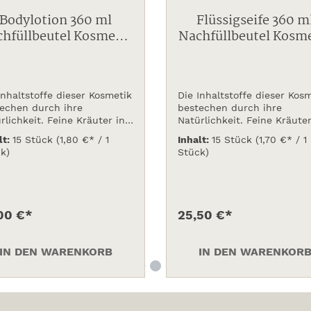
Bodylotion 360 ml
Flüssigseife 360 m
hfüllbeutel Kosmetik
Nachfüllbeutel Kosm
Herbal Collection
Herbal Collection
Inhaltstoffe dieser Kosmetik
Die Inhaltstoffe dieser Kos
echen durch ihre
bestechen durch ihre
rlichkeit. Feine Kräuter in
Natürlichkeit. Feine Kräuter
g mit wertvollem
Verbindung mit wertvollem
lt:
15 Stück
(1,80 €* / 1
Inhalt:
15 Stück
(1,70 €* / 1
eng und speziell
Ginseng und speziell
k)
Stück)
esuchten Ölen, ergibt eine
ausgesuchten Ölen, ergibt 
leichende und
ausgleichende und
onisierende Wirkung. Die
harmonisierende Wirkung. Die
ackung ist 100 % biologisch
Verpackung ist 100 % biolog
ubar.
abbaubar.
00 €*
25,50 €*
IN DEN WARENKORB
IN DEN WARENKOR