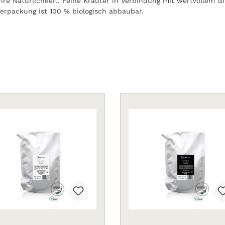
hre Natürlichkeit. Feine Kräuter in Verbindung mit wertvollem G
erpackung ist 100 % biologisch abbaubar.