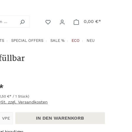
0,00 €*
Warenkorb enth
TS
SPECIAL OFFERS
SALE %
ECO
NEU
füllbar
*
2,50 €* / 1 Stück)
wSt. zzgl. Versandkosten
Anzahl: Gib den gewünschten Wert ein
IN DEN WARENKORB
VPE
el hinzufügen