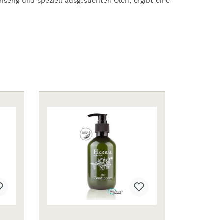
inseng und speziell ausgesuchten Ölen, ergibt eine