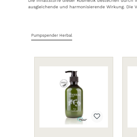
Die Inhaltstoffe dieser Kosmetik bestechen durch i
ausgleichende und harmonisierende Wirkung. Die V
Pumpspender Herbal
Produktgalerie überspringen