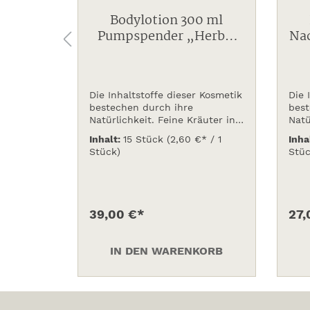
ür
Bodylotion 300 ml
0 ml,
Pumpspender „Herbal
Nac
stahl
Collection“, nachfüllbar
165
Die Inhaltstoffe dieser Kosmetik
Die 
t den
bestechen durch ihre
best
 + Dübel,
Natürlichkeit. Feine Kräuter in
Natü
B.
Verbindung mit wertvollem
Verbindun
Inhalt:
15 Stück
(2,60 €* / 1
Inha
pel-
Ginseng und speziell
Gins
Stück)
Stüc
nd (ist
ausgesuchten Ölen, ergibt eine
ausg
ausgleichende und
ausg
rfläche
harmonisierende Wirkung. Die
harm
Verpackung ist 100 % biologisch
Verp
abbaubar.
abba
39,00 €*
27,
KORB
IN DEN WARENKORB