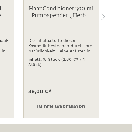
l
Haar Conditioner 300 ml
Haar C
etik
Pumpspender „Herbal
Nachfü
Collection“
Her
metik
Die Inhaltsstoffe dieser
Die Inhal
Kosmetik bestechen durch Ihre
Kosmetik
 in
Natürlichkeit. Feine Kräuter in
Natürlich
Verbindung mit wertvollem
Verbindung mit wert
Inhalt:
15 Stück
(2,60 €* / 1
Inhalt:
15
Ginseng und speziell
Ginseng u
Stück)
Stück)
eine
ausgesuchten Ölen, ergibt eine
ausgesuch
ausgleichende und
ausgleic
harmonische Wirkung. Die
harmonisc
isch
Verpackung ist 100 % biologisch
Verpackun
abbaubar.
abbaubar
39,00 €*
27,00 
B
IN DEN WARENKORB
IN 