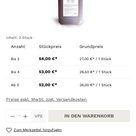
Inhalt:
2 Stück
Anzahl
Stückpreis
Grundpreis
54,00 €*
Bis
2
27,00 €* / 1 Stück
53,00 €*
Bis
4
26,50 €* / 1 Stück
52,00 €*
Ab
5
26,00 €* / 1 Stück
Preise exkl. MwSt. zzgl. Versandkosten
Produkt Anzahl: Gib den gewünschten W
IN DEN WARENKORB
VPE
Zum Merkzettel hinzufügen