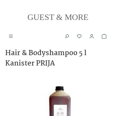
alt springen
GUEST & MORE
Ware
Hair & Bodyshampoo 5 l
Kanister PRIJA
Bildergalerie überspringen