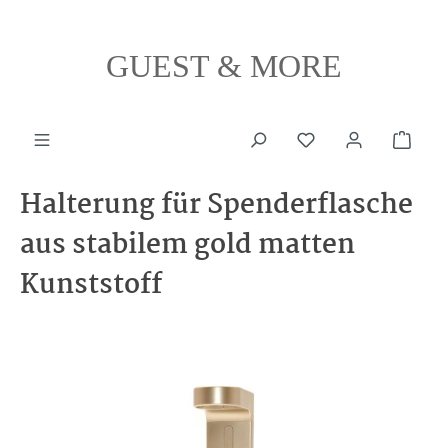
alt springen
GUEST & MORE
Ware
Halterung für Spenderflasche
aus stabilem gold matten
Kunststoff
Bildergalerie überspringen