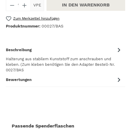
Produkt Anzahl: Gib den gewünschten W
IN DEN WARENKORB
VPE
Zum Merkzettel hinzufügen
Produktnummer:
00027/BAS
Beschreibung
Halterung aus stabilem Kunststoff zum anschrauben und
kleben. (Zum kleben benötigen Sie den Adapter Bestell-Nr.
0027/BAS
Bewertungen
Produktgalerie überspringen
Passende Spenderflaschen