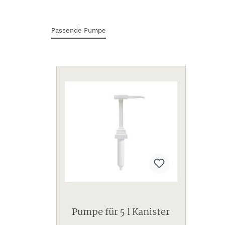
Passende Pumpe
Produktgalerie überspringen
Pumpe für 5 l Kanister