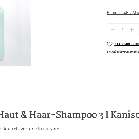
Preise exkl. M
Produkt 
Zum Merkzett
Produktnumm
aut & Haar-Shampoo 3 l Kanist
trakte mit zarter Zitrus Note