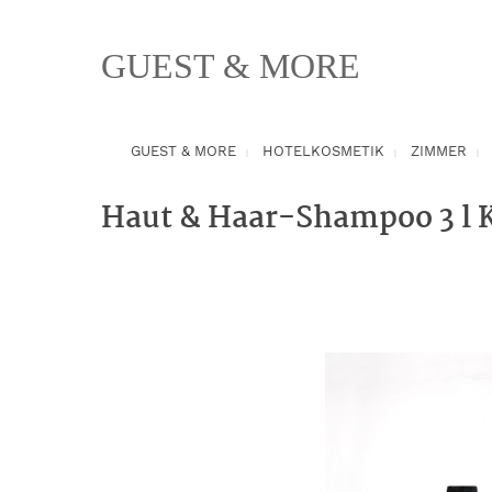
springen
Zur Hauptnavigation springen
GUEST & MORE
GUEST & MORE
HOTELKOSMETIK
ZIMMER
Haut & Haar-Shampoo 3 l 
Bildergalerie überspringen