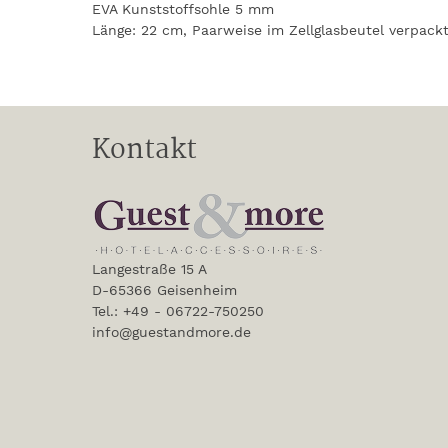
EVA Kunststoffsohle 5 mm
Länge: 22 cm, Paarweise im Zellglasbeutel verpack
Kontakt
Langestraße 15 A
D-65366 Geisenheim
Tel.: +49 - 06722-750250
info@guestandmore.de