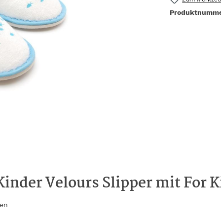
Produktnumm
inder Velours Slipper mit For 
sen