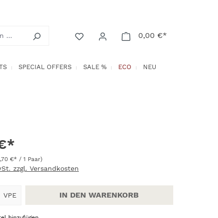
0,00 €*
Warenkorb enth
TS
SPECIAL OFFERS
SALE %
ECO
NEU
 €*
1,70 €* / 1 Paar)
wSt. zzgl. Versandkosten
Anzahl: Gib den gewünschten Wert ein
IN DEN WARENKORB
VPE
el hinzufügen