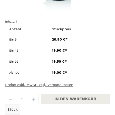
Inhalt:
1
Anzahl
Stückpreis
20,90 €*
Bis
9
19,90 €*
Bis
49
19,50 €*
Bis
99
19,00 €*
Ab
100
Preise exkl. MwSt. zzgl. Versandkosten
Produkt Anzahl: Gib den gewünschten W
IN DEN WARENKORB
Stück