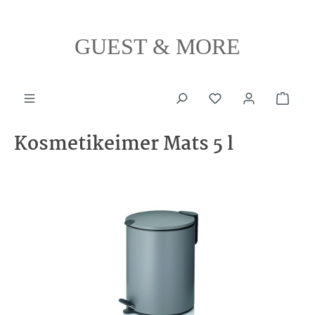
alt springen
GUEST & MORE
Ware
Kosmetikeimer Mats 5 l
Bildergalerie überspringen