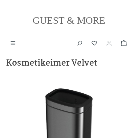
alt springen
GUEST & MORE
Ware
Kosmetikeimer Velvet
Bildergalerie überspringen