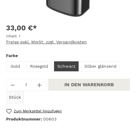
33,00 €*
Inhalt:
1
Preise exkl. MwSt. zzgl. Versandkosten
auswählen
Farbe
Gold
Rosegold
Schwarz
Silber glänzend
Produkt Anzahl: Gib den gewünschten W
IN DEN WARENKORB
Stück
Zum Merkzettel hinzufügen
Produktnummer:
00603