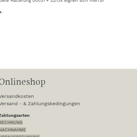
wie Halterung 00031 + 32/OS eignen sich hierfür
n.
Onlineshop
Versandkosten
Versand - & Zahlungsbedingungen
Zahlungsarten
RECHNUNG
NACHNAHME
VORAUSRECHNUNG