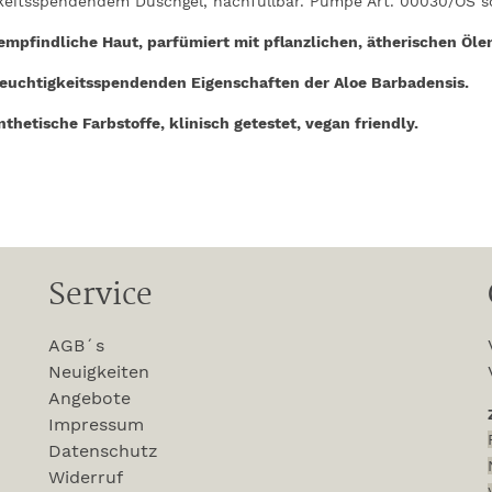
eitsspendendem Duschgel, nachfüllbar. Pumpe Art. 00030/OS so
 empfindliche Haut, parfümiert mit pflanzlichen, ätherischen Öle
feuchtigkeitsspendenden Eigenschaften der Aloe Barbadensis.
thetische Farbstoffe, klinisch getestet, vegan friendly.
Service
AGB´s
Neuigkeiten
Angebote
Impressum
Datenschutz
Widerruf