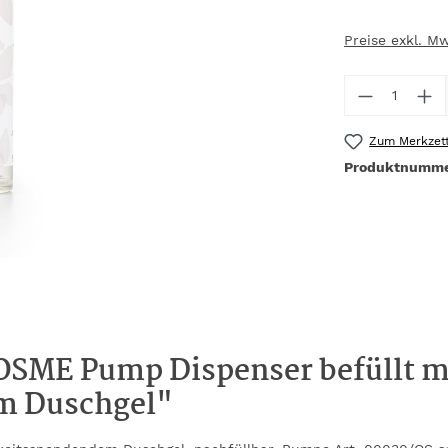
Preise exkl. M
Produkt 
Zum Merkzett
Produktnumm
OSME Pump Dispenser befüllt m
m Duschgel"