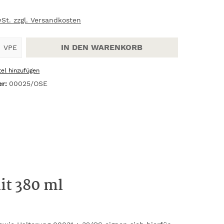
wSt. zzgl. Versandkosten
Anzahl: Gib den gewünschten Wert ein
IN DEN WARENKORB
VPE
el hinzufügen
er:
00025/OSE
it 380 ml