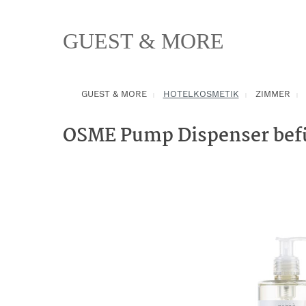
springen
Zur Hauptnavigation springen
GUEST & MORE
GUEST & MORE
HOTELKOSMETIK
ZIMMER
OSME Pump Dispenser befü
Bildergalerie überspringen