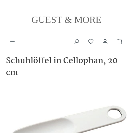
alt springen
GUEST & MORE
Ware
Schuhlöffel in Cellophan, 20
cm
Bildergalerie überspringen