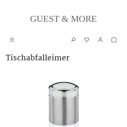
alt springen
GUEST & MORE
Ware
Tischabfalleimer
Bildergalerie überspringen