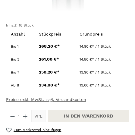
Inhalt:
18 Stück
Anzahl
Stückpreis
Grundpreis
268,20 €*
Bis
1
14,90 €* / 1 Stück
261,00 €*
Bis
3
14,50 €* / 1 Stück
250,20 €*
Bis
7
13,90 €* / 1 Stück
234,00 €*
Ab
8
13,00 €* / 1 Stück
Preise exkl. MwSt. zzgl. Versandkosten
Produkt Anzahl: Gib den gewünschten W
IN DEN WARENKORB
VPE
Zum Merkzettel hinzufügen